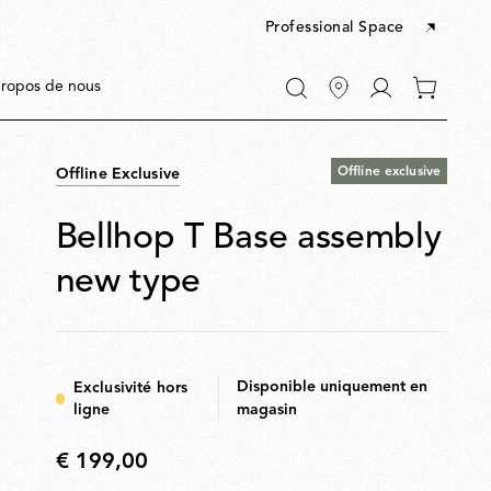
Professional Space
Accéder
ropos de nous
0 articles
à
dans
Mon
votre
compte
panier
Offline exclusive
Offline Exclusive
Bellhop T Base assembly
new type
R
Disponible uniquement en
Exclusivité hors
ligne
magasin
€ 199,00
s
€