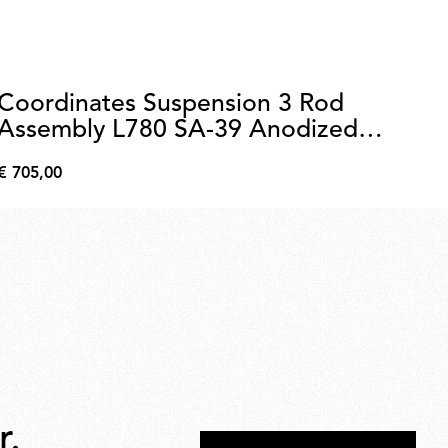
Coordinates Suspension 3 Rod
Pa
Assembly L780 SA-39 Anodized
a
Champagne
€ 705,00
€ 
€
€
705,00
39,
r.