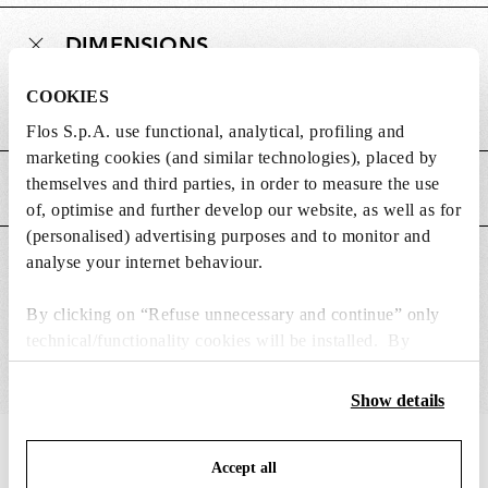
DIMENSIONS
COOKIES
Poids (kg)
0.25
Flos S.p.A. use functional, analytical, profiling and
marketing cookies (and similar technologies), placed by
themselves and third parties, in order to measure the use
CARACTÉRISTIQUES PRINCIPALES
of, optimise and further develop our website, as well as for
(personalised) advertising purposes and to monitor and
analyse your internet behaviour.
CONVIENT POUR
By clicking on “Refuse unnecessary and continue” only
technical/functionality cookies will be installed. By
clicking on “Accept all” you consent to the use of all the
cookies. By clicking on “Change settings” you can accept
Show details
or refuse cookies on the basis on your preferences and
save your choices. You can modify your options anytime.
IN THE SPOTLIGHT
1
sur
12
Accept all
To know more refer to our
Cookie Policy
.