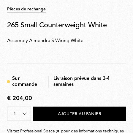
Pièces de rechange
265 Small Counterweight White
Assembly Almendra S Wiring White
Sur
Livraison prévue dans 3-4
commande
semaines
€ 204,00
€
204,00
Quantité
*
AJOUTER AU PANIER
Visitez
Professional Space
pour des informations techniques