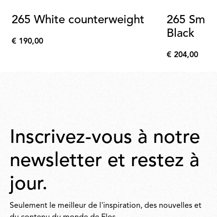
265 White counterweight
265 Smal
Black
€ 190,00
€
€ 204,00
190,00
€
204,00
Inscrivez-vous à notre
newsletter et restez à
jour.
Seulement le meilleur de l'inspiration, des nouvelles et