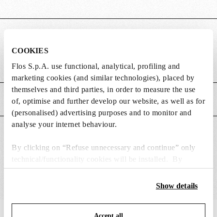
DIMENSIONS
COOKIES
Poids (kg)
2.7
Flos S.p.A. use functional, analytical, profiling and
marketing cookies (and similar technologies), placed by
themselves and third parties, in order to measure the use
CARACTÉRISTIQUES PRINCIPALES
of, optimise and further develop our website, as well as for
(personalised) advertising purposes and to monitor and
analyse your internet behaviour.
CONVIENT POUR
By clicking on “Refuse unnecessary and continue” only
technical/functionality cookies will be installed. By
clicking on “Accept all” you consent to the use of all the
cookies. By clicking on “Change settings” you can accept
Show details
or refuse cookies on the basis on your preferences and
save your choices. You can modify your options anytime.
Accept all