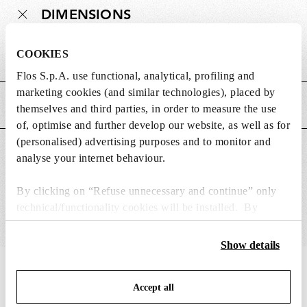
DIMENSIONS
COOKIES
Poids (kg)
0.18
Flos S.p.A. use functional, analytical, profiling and
marketing cookies (and similar technologies), placed by
CARACTÉRISTIQUES PRINCIPALES
themselves and third parties, in order to measure the use
of, optimise and further develop our website, as well as for
(personalised) advertising purposes and to monitor and
CONVIENT POUR
analyse your internet behaviour.
By clicking on “Refuse unnecessary and continue” only
technical/functionality cookies will be installed. By
clicking on “Accept all” you consent to the use of all the
cookies. By clicking on “Change settings” you can accept
Show details
or refuse cookies on the basis on your preferences and
IN THE SPOTLIGHT
1
sur
12
save your choices. You can modify your options anytime.
Accept all
To know more refer to our
Cookie Policy
.