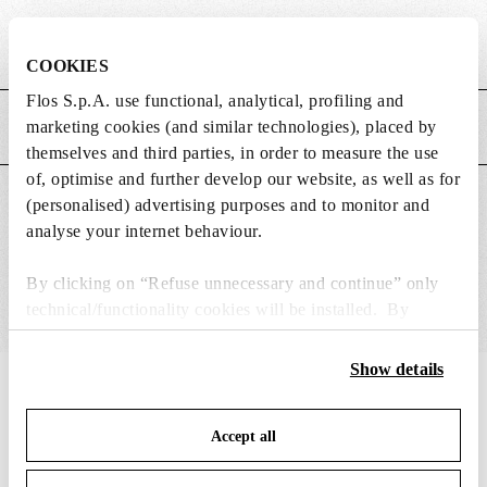
Poids (kg)
0.01
COOKIES
Flos S.p.A. use functional, analytical, profiling and
marketing cookies (and similar technologies), placed by
CARACTÉRISTIQUES PRINCIPALES
themselves and third parties, in order to measure the use
of, optimise and further develop our website, as well as for
CONVIENT POUR
(personalised) advertising purposes and to monitor and
analyse your internet behaviour.
By clicking on “Refuse unnecessary and continue” only
technical/functionality cookies will be installed. By
clicking on “Accept all” you consent to the use of all the
cookies. By clicking on “Change settings” you can accept
Show details
or refuse cookies on the basis on your preferences and
IN THE SPOTLIGHT
1
sur
12
save your choices. You can modify your options anytime.
Accept all
To know more refer to our
Cookie Policy
.