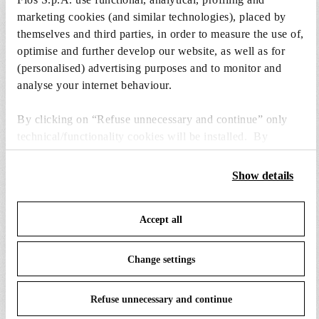
marketing cookies (and similar technologies), placed by
themselves and third parties, in order to measure the use of,
optimise and further develop our website, as well as for
(personalised) advertising purposes and to monitor and
analyse your internet behaviour.
PIÈCES DE RECHANGE ET
Tout afficher (5)
ACCESSOIRES
By clicking on “Refuse unnecessary and continue” only
technical/functionality cookies will be installed. By
clicking on “Accept all” you consent to the use of all the
cookies. By clicking on “Change settings” you can accept
Show details
or refuse cookies on the basis on your preferences and save
your choices. You can modify your options anytime. To
Accept all
know more refer to our
Cookie Policy
.
Change settings
Refuse unnecessary and continue