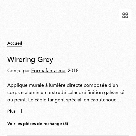
Accueil
Wirering Grey
Conçu par
Formafantasma
, 2018
Applique murale à lumière directe composée d’un
corps e aluminium extrudé calandré finition galvanisé
ou peint. Le câble tangent spécial, en caoutchouc
coloré, permet l’alimentation. Le câble est fixé au mur
Plus
par des joints en ABS de la même finition que l’anneau.
Variation par interrupteur au pied sur le câble.
Voir les pièces de rechange (5)
Alimentation sur prise avec plug interchangeables. La