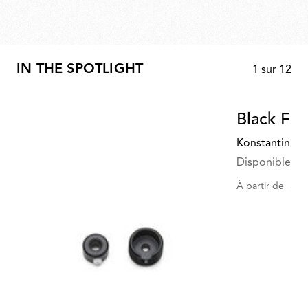
IN THE SPOTLIGHT
1
sur
12
Black Fla
Konstantin Gr
Disponible en 
5.9
À partir de