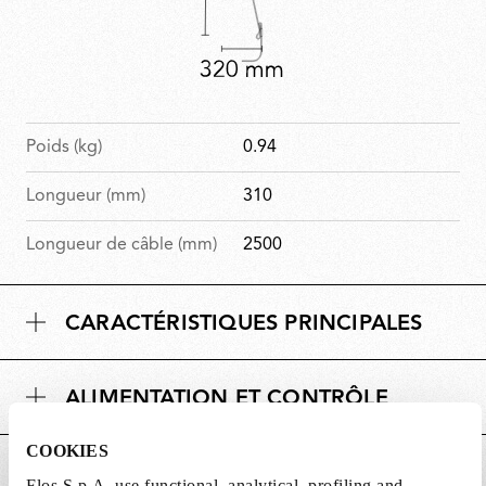
Poids (kg)
0.94
Longueur (mm)
310
Longueur de câble (mm)
2500
CARACTÉRISTIQUES PRINCIPALES
ALIMENTATION ET CONTRÔLE
COOKIES
DOWNLOADS
Flos S.p.A. use functional, analytical, profiling and