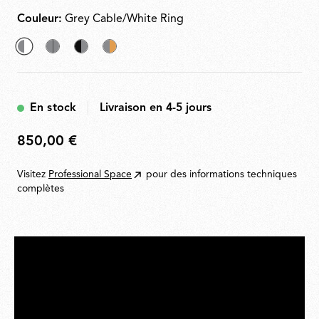
longueur utile du câble est de 2,5 mètres.
Couleur:
Grey Cable/White Ring
sélectionné
Grey
Grey
Grey
Grey
Cable/Grey
Cable/Black
Cable/Gold
Cable/White
Ring
Ring
Ring
En stock
Livraison en 4-5 jours
Ring
850,00 €
850,00
€
Visitez
Professional Space
pour des informations techniques
complètes