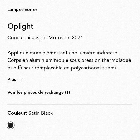
Lampes noires
Oplight
Conçu par
Jasper Morrison
, 2021
Applique murale émettant une lumière indirecte.
Corps en aluminium moulé sous pression thermolaqué
et diffuseur remplaçable en polycarbonate semi-
transparent moulé par injection. Conçu pour faciliter le
Plus
démontage, la réparation et le recyclage. Source LED
pouvant être remplacée sur place par un installateur
Voir les pièces de rechange (1)
professionnel.
Couleur:
Satin Black
sélectionné
Satin