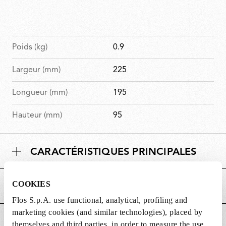
Poids (kg)
0.9
Largeur (mm)
225
Longueur (mm)
195
Hauteur (mm)
95
CARACTÉRISTIQUES PRINCIPALES
COOKIES
ALIMENTATION ET CONTRÔLE
Flos S.p.A. use functional, analytical, profiling and
marketing cookies (and similar technologies), placed by
DOWNLOADS
themselves and third parties, in order to measure the use