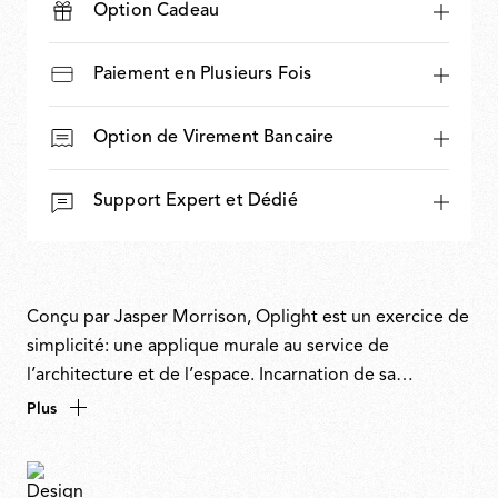
Option Cadeau
Paiement en Plusieurs Fois
Option de Virement Bancaire
Support Expert et Dédié
Conçu par Jasper Morrison, Oplight est un exercice de
simplicité: une applique murale au service de
l’architecture et de l’espace. Incarnation de sa
philosophie «Super Normal», sa forme aplatie,
Plus
semblable à une note de musique, rappelle un
symbole musical sur une portée ou, comme le décrit le
designer, la forme la plus évidente et la plus définitive