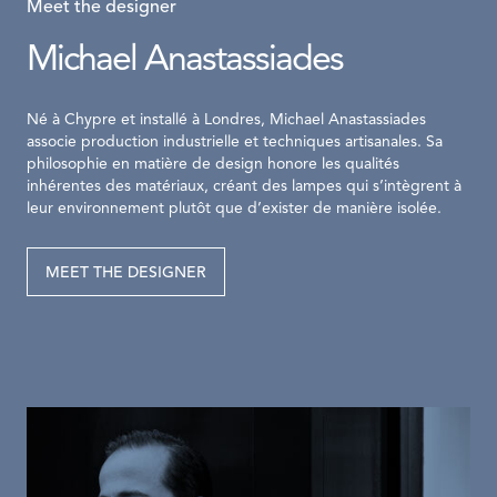
Meet the designer
Michael Anastassiades
Né à Chypre et installé à Londres, Michael Anastassiades
associe production industrielle et techniques artisanales. Sa
philosophie en matière de design honore les qualités
inhérentes des matériaux, créant des lampes qui s’intègrent à
leur environnement plutôt que d’exister de manière isolée.
MEET THE DESIGNER