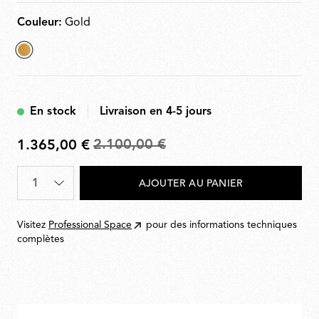
Couleur:
Gold
sélectionné
Gold
En stock
Livraison en 4-5 jours
2.100,00 €
1.365,00 €
De
2.100,00
Quantité
*
AJOUTER AU PANIER
€
à
1.365,00
Visitez
Professional Space
pour des informations techniques
€
complètes