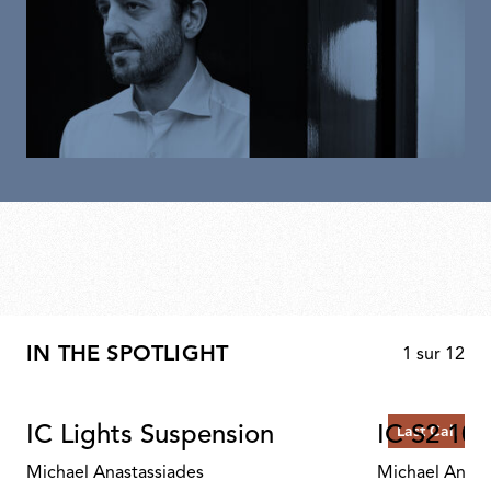
IN THE SPOTLIGHT
1
sur
12
IC Lights Suspension
IC S2 10 
Last Call
Michael Anastassiades
Michael Anast