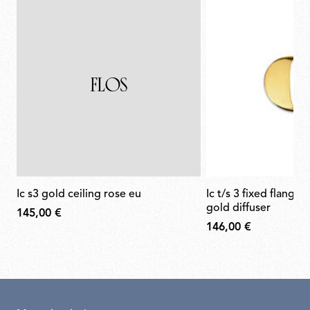
ic s3 gold ceiling rose eu
ic t/s 3 fixed flange semi-cover for
gold diffuser
145,00 €
146,00 €