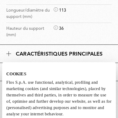
D
Longueur/diamètre du
113
i
support (mm)
m
D
Hauteur du support
36
e
i
(mm)
n
m
s
e
i
CARACTÉRISTIQUES PRINCIPALES
n
o
s
n
i
s
ALIMENTATION ET CONTRÔLE
o
COOKIES
n
Flos S.p.A. use functional, analytical, profiling and
s
marketing cookies (and similar technologies), placed by
DOWNLOADS
themselves and third parties, in order to measure the use
of, optimise and further develop our website, as well as for
(personalised) advertising purposes and to monitor and
analyse your internet behaviour.