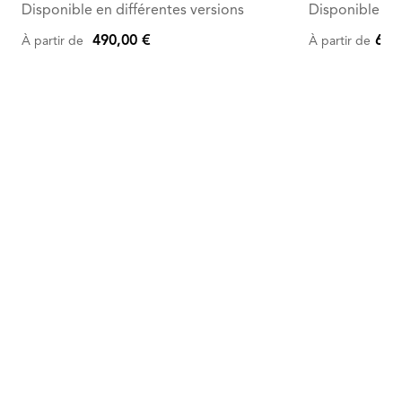
Disponible en différentes versions
Disponible en 
490,00 €
617
À partir de
À partir de
De
950,00
€
à
617,50
€