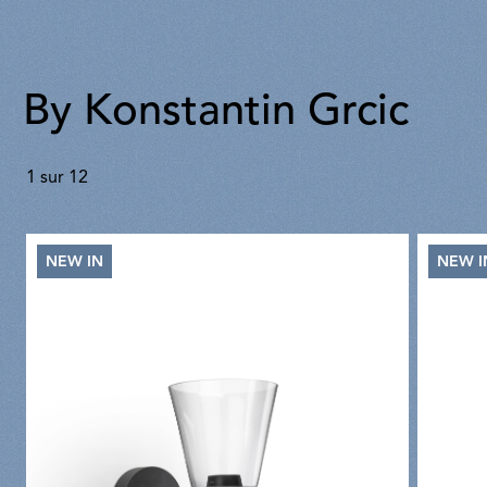
By Konstantin Grcic
1
sur
12
NEW IN
NEW I