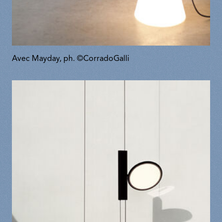
Avec Mayday, ph. ©CorradoGalli