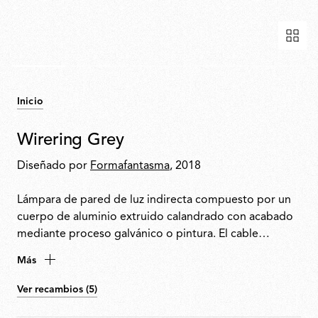
Inicio
Wirering Grey
Diseñado por
Formafantasma
, 2018
Lámpara de pared de luz indirecta compuesto por un
cuerpo de aluminio extruido calandrado con acabado
mediante proceso galvánico o pintura. El cable
tangente especial, de goma coloreada, garantiza la
Más
alimentación eléctrica. El cable se fija en la pared con
las juntas de ABS en el mismo acabado del anillo.
Ver recambios (5)
Función de regulación de la intensidad mediante un