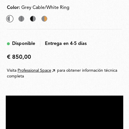
interruptor de pedal en el cable. Suministro eléctrico
de clavija con enchufes intercambiables. La longitud
Color:
Grey Cable/White Ring
útil del cable es de 2,5 metros.
seleccionado
Grey
Grey
Grey
Grey
Cable/Grey
Cable/Black
Cable/Gold
Cable/White
Ring
Ring
Ring
Disponible
Entrega en 4-5 días
Ring
€ 850,00
€
850,00
Visita
Professional Space
para obtener información técnica
completa