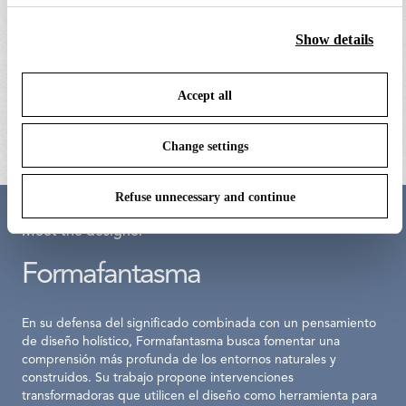
clicking on “Accept all” you consent to the use of all the
cookies. By clicking on “Change settings” you can accept
Show details
or refuse cookies on the basis on your preferences and save
wirering ring assembly
black plug assembly 
your choices. You can modify your options anytime. To
Accept all
know more refer to our
Cookie Policy
.
€ 527,00
€ 72,00
Change settings
Refuse unnecessary and continue
Meet the designer
Formafantasma
En su defensa del significado combinada con un pensamiento
de diseño holístico, Formafantasma busca fomentar una
comprensión más profunda de los entornos naturales y
construidos. Su trabajo propone intervenciones
transformadoras que utilicen el diseño como herramienta para