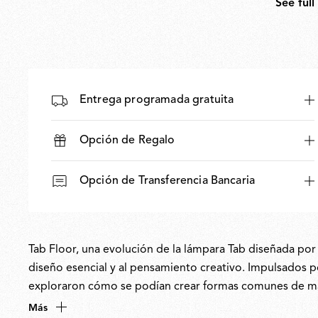
See full
Entrega programada gratuita
Opción de Regalo
Opción de Transferencia Bancaria
Tab Floor, una evolución de la lámpara Tab diseñada po
diseño esencial y al pensamiento creativo. Impulsados p
exploraron cómo se podían crear formas comunes de mane
su capacidad de ajuste reinterpretan una tipología clási
Más