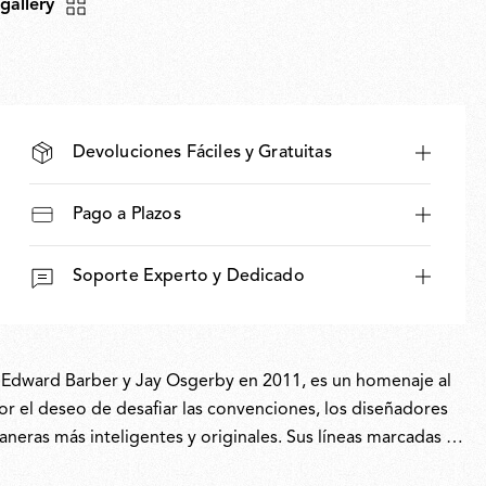
 gallery
Devoluciones Fáciles y Gratuitas
Pago a Plazos
Soporte Experto y Dedicado
r Edward Barber y Jay Osgerby en 2011, es un homenaje al
or el deseo de desafiar las convenciones, los diseñadores
ras más inteligentes y originales. Sus líneas marcadas y
ca, mientras que la simplicidad de su forma contrasta con su