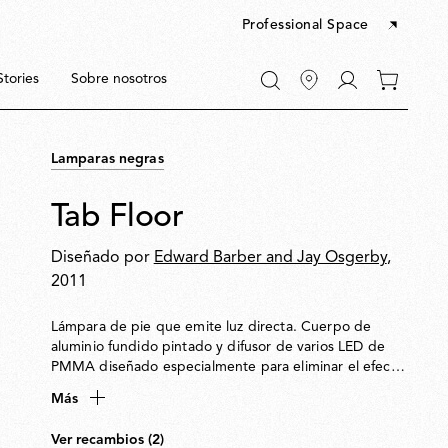
Professional Space
Ir
Stories
Sobre nosotros
0
a
artículos
Mi
en
cuenta
tu
Lamparas negras
carrito
Tab Floor
Diseñado por
Edward Barber and Jay Osgerby
,
2011
Lámpara de pie que emite luz directa. Cuerpo de
aluminio fundido pintado y difusor de varios LED de
PMMA diseñado especialmente para eliminar el efecto
de sombras múltiples y el deslumbramiento. El cabezal
Más
ajustable gira ±90 °.
es
es
Ver recambios (2)