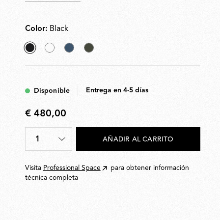
Color:
Black
seleccionado
White
Matt
Dark
Black
Blue
Green
Entrega en 4-5 días
Disponible
€ 480,00
€
480,00
1
AÑADIR AL CARRITO
Cantidad
*
Visita
Professional Space
para obtener información
técnica completa