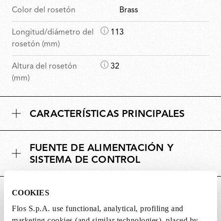
Color del rosetón
Brass
D
Longitud/diámetro del
113
i
rosetón (mm)
m
D
Altura del rosetón
32
e
i
(mm)
n
m
s
e
i
CARACTERÍSTICAS PRINCIPALES
n
o
s
n
i
e
FUENTE DE ALIMENTACIÓN Y
o
s
SISTEMA DE CONTROL
n
e
s
COOKIES
DOWNLOADS
Flos S.p.A. use functional, analytical, profiling and
marketing cookies (and similar technologies), placed by