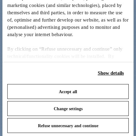
marketing cookies (and similar technologies), placed by
themselves and third parties, in order to measure the use
of, optimise and further develop our website, as well as for
(personalised) advertising purposes and to monitor and
analyse your internet behaviour.
By clicking on “Refuse unnecessary and continue” only
technical/functionality cookies will be installed. By
clicking on “Accept all” you consent to the use of all the
cookies. By clicking on “Change settings” you can accept
Show details
or refuse cookies on the basis on your preferences and
save your choices. You can modify your options anytime.
Accept all
To know more refer to our
Cookie Policy
.
Change settings
Refuse unnecessary and continue