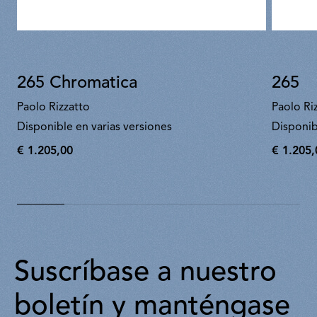
265 Chromatica
265
Paolo Rizzatto
Paolo Ri
Disponible en varias versiones
Disponib
€ 1.205,00
€ 1.205,
€
€
1.205,00
1.205,00
Suscríbase a nuestro
boletín y manténgase