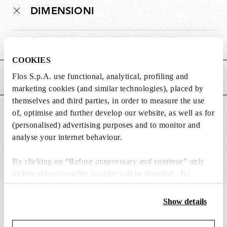
DIMENSIONI
Peso (kg)
1.15
COOKIES
Flos S.p.A. use functional, analytical, profiling and
CARATTERISTICHE PRINCIPALI
marketing cookies (and similar technologies), placed by
themselves and third parties, in order to measure the use
of, optimise and further develop our website, as well as for
ADATTO PER
(personalised) advertising purposes and to monitor and
analyse your internet behaviour.
By clicking on “Refuse unnecessary and continue” only
technical/functionality cookies will be installed. By
clicking on “Accept all” you consent to the use of all the
cookies. By clicking on “Change settings” you can accept
IN THE SPOTLIGHT
1
di
12
Show details
or refuse cookies on the basis on your preferences and
save your choices. You can modify your options anytime.