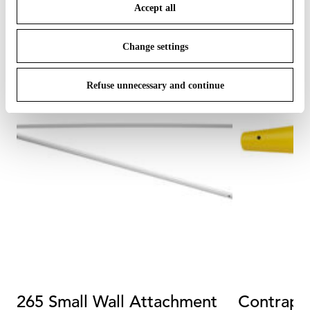
Accept all
To know more refer to our
Cookie Policy
.
Change settings
Refuse unnecessary and continue
265 Small Wall Attachment
Contrapp