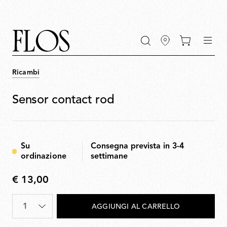
Vai
Vai
Vai
Vai
di
al
al
alla
al
ricerca
contenuto
menu
barra
piè
di
di
principale
principale
ricerca
pagina
Ricambi
Sensor contact rod
Su
Consegna prevista in 3-4
ordinazione
settimane
€ 13,00
€
13,00
Quantità
*
AGGIUNGI AL CARRELLO