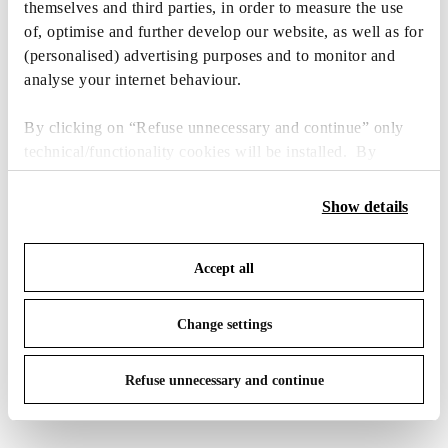
IN THE SPOTLIGHT
1
di
12
themselves and third parties, in order to measure the use
of, optimise and further develop our website, as well as for
(personalised) advertising purposes and to monitor and
analyse your internet behaviour.
By clicking on “Refuse unnecessary and continue” only
technical/functionality cookies will be installed. By
clicking on “Accept all” you consent to the use of all the
cookies. By clicking on “Change settings” you can accept
Show details
or refuse cookies on the basis on your preferences and
save your choices. You can modify your options anytime.
Accept all
To know more refer to our
Cookie Policy
.
Change settings
Refuse unnecessary and continue