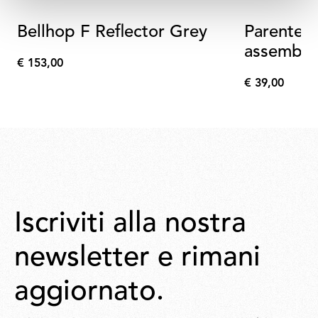
Bellhop F Reflector Grey
Parentesi
assembly
€ 153,00
€
€ 39,00
153,00
€
39,00
Iscriviti alla nostra
newsletter e rimani
aggiornato.