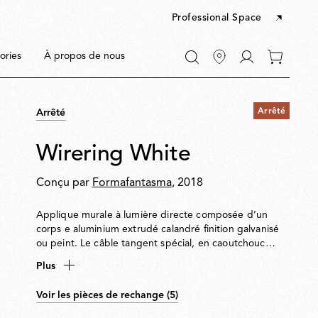
Professional Space
Accéder
ories
À propos de nous
0 articles
à
dans
Mon
votre
compte
panier
Arrêté
Arrêté
Wirering White
Conçu par
Formafantasma
, 2018
R
Applique murale à lumière directe composée d’un
corps e aluminium extrudé calandré finition galvanisé
ou peint. Le câble tangent spécial, en caoutchouc
coloré, permet l’alimentation. Le câble est fixé au mur
Plus
par des joints en ABS de la même finition que
l’anneau. Variation par interrupteur au pied sur le
Voir les pièces de rechange (5)
câble. Alimentation sur prise avec plug
s
interchangeables. La longueur utile du câble est de