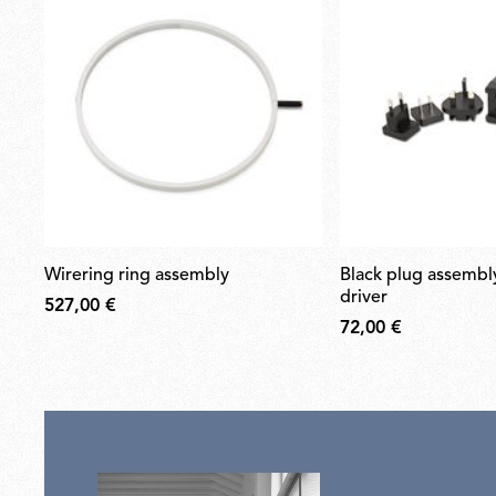
wirering ring assembly
black plug assembly kit & 24v
driver
527,00 €
72,00 €