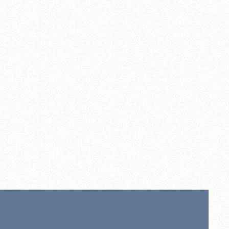
ly
 €