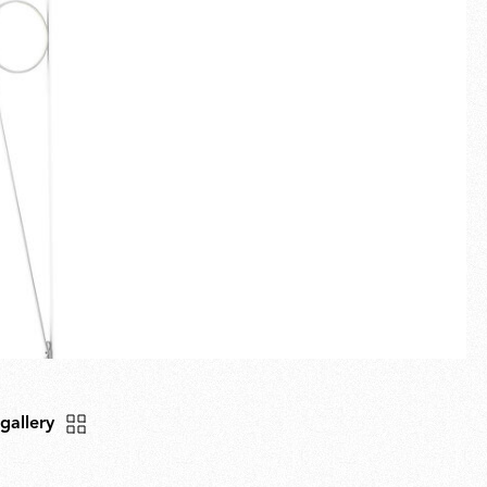
Plein écran
Nouveautés
Familles
Idées Cadeaux
 gallery