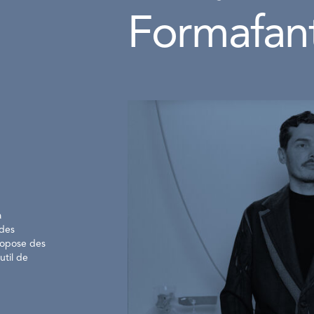
Formafan
a
 des
ropose des
util de