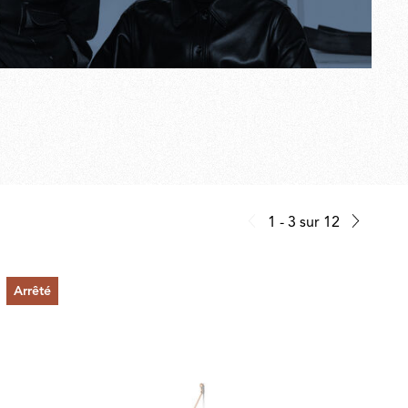
1 - 3
sur
12
Arrêté