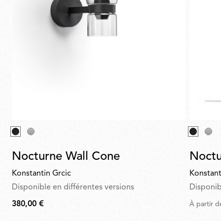
Nocturne Wall Cone
Noctu
Konstantin Grcic
Konstant
Disponible en différentes versions
Disponib
380,00 €
À partir d
380,00
€