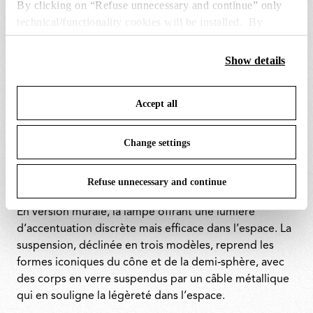
By clicking on “Refuse unnecessary and continue” only
technical/functionality cookies will be installed. By
clicking on “Accept all” you consent to the use of all the
cookies. By clicking on “Change settings” you can accept
Show details
or refuse cookies on the basis on your preferences and
save your choices. You can modify your options anytime.
Accept all
To know more refer to our
Cookie Policy
.
Le système modulaire de Nocturne s’exprime à travers
la liberté de composition offerte par les deux
Change settings
configurations. La version sur pied, avec son profil
vertical de 195 cm, valorise le dialogue entre verre
artisanal et structure industrielle, permettant de
Refuse unnecessary and continue
combiner plusieurs diffuseurs à différentes hauteurs.
En version murale, la lampe offrant une lumière
d’accentuation discrète mais efficace dans l’espace. La
suspension, déclinée en trois modèles, reprend les
formes iconiques du cône et de la demi‑sphère, avec
des corps en verre suspendus par un câble métallique
qui en souligne la légèreté dans l’espace.