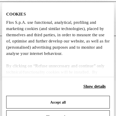
DIMENSIONS
COOKIES
Flos S.p.A. use functional, analytical, profiling and
Poids (kg)
0.06
marketing cookies (and similar technologies), placed by
themselves and third parties, in order to measure the use
of, optimise and further develop our website, as well as for
CARACTÉRISTIQUES PRINCIPALES
(personalised) advertising purposes and to monitor and
analyse your internet behaviour.
By clicking on “Refuse unnecessary and continue” only
technical/functionality cookies will be installed. By
clicking on “Accept all” you consent to the use of all the
cookies. By clicking on “Change settings” you can accept
Show details
IN THE SPOTLIGHT
1
sur
12
or refuse cookies on the basis on your preferences and
save your choices. You can modify your options anytime.
Accept all
To know more refer to our
Cookie Policy
.