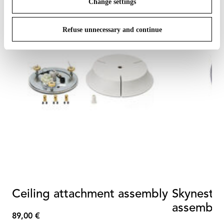
Change settings
Refuse unnecessary and continue
Ceiling attachment assembly
Skynest C
assembly 
89,00 €
attachme
89,00