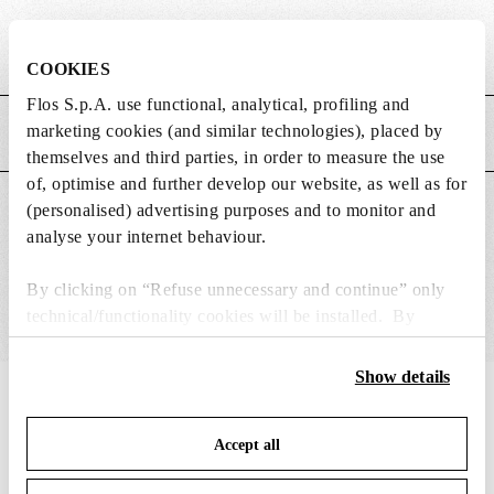
Poids (kg)
0.25
COOKIES
Flos S.p.A. use functional, analytical, profiling and
marketing cookies (and similar technologies), placed by
CARACTÉRISTIQUES PRINCIPALES
themselves and third parties, in order to measure the use
of, optimise and further develop our website, as well as for
(personalised) advertising purposes and to monitor and
CONVIENT POUR
analyse your internet behaviour.
By clicking on “Refuse unnecessary and continue” only
technical/functionality cookies will be installed. By
clicking on “Accept all” you consent to the use of all the
cookies. By clicking on “Change settings” you can accept
Show details
or refuse cookies on the basis on your preferences and
IN THE SPOTLIGHT
1
sur
12
save your choices. You can modify your options anytime.
Accept all
To know more refer to our
Cookie Policy
.