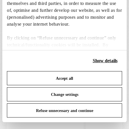
themselves and third parties, in order to measure the use
of, optimise and further develop our website, as well as for
(personalised) advertising purposes and to monitor and
analyse your internet behaviour.
PIÈCES DE RECHANGE ET
Tout afficher (2)
ACCESSOIRES
By clicking on “Refuse unnecessary and continue” only
technical/functionality cookies will be installed. By
clicking on “Accept all” you consent to the use of all the
cookies. By clicking on “Change settings” you can accept
Show details
or refuse cookies on the basis on your preferences and
save your choices. You can modify your options anytime.
Accept all
To know more refer to our
Cookie Policy
.
Change settings
Refuse unnecessary and continue