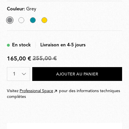
Couleur:
Grey
sélectionné
White
Grey
Yellow
Grey
Blue
En stock
Livraison en 4-5 jours
255,00 €
165,00 €
De
255,00
Quantité
*
AJOUTER AU PANIER
€
à
165,00
Visitez
Professional Space
pour des informations techniques
€
complètes