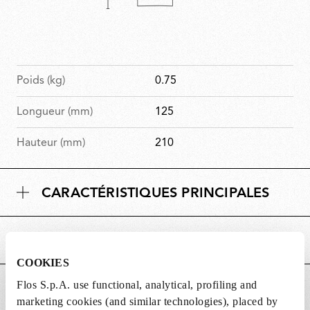
Poids (kg)
0.75
Longueur (mm)
125
Hauteur (mm)
210
CARACTÉRISTIQUES PRINCIPALES
ALIMENTATION ET CONTRÔLE
COOKIES
Flos S.p.A. use functional, analytical, profiling and
DOWNLOADS
marketing cookies (and similar technologies), placed by