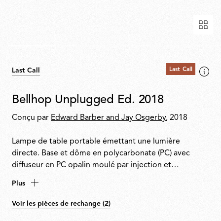
Last Call
Last Call
Bellhop Unplugged Ed. 2018
Conçu par
Edward Barber and Jay Osgerby
, 2018
Lampe de table portable émettant une lumière
directe. Base et dôme en polycarbonate (PC) avec
diffuseur en PC opalin moulé par injection et
photogravé. La base comprend un interrupteur avec 4
Plus
niveaux de gradation et un indicateur d’état de la
batterie. Jusqu’à 24heures d’autonomie. Rechargeable
Voir les pièces de rechange (2)
via USB-C. Câble de recharge inclus.