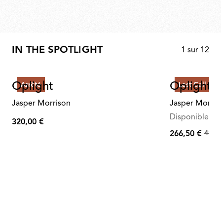
IN THE SPOTLIGHT
1
sur
12
Oplight
Oplight 
Arrêté
Last Call
Jasper Morrison
Jasper Morris
Disponible en 
320,00 €
320,00
410,
266,50 €
€
De
410,00
€
à
266,50
€