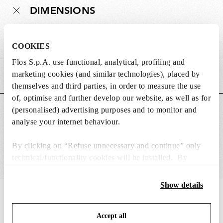
DIMENSIONS
Poids (kg)
0.18
COOKIES
Flos S.p.A. use functional, analytical, profiling and
marketing cookies (and similar technologies), placed by
CARACTÉRISTIQUES PRINCIPALES
themselves and third parties, in order to measure the use
of, optimise and further develop our website, as well as for
(personalised) advertising purposes and to monitor and
CONVIENT POUR
analyse your internet behaviour.
By clicking on “Refuse unnecessary and continue” only
technical/functionality cookies will be installed. By
clicking on “Accept all” you consent to the use of all the
cookies. By clicking on “Change settings” you can accept
Show details
or refuse cookies on the basis on your preferences and
IN THE SPOTLIGHT
1
sur
12
save your choices. You can modify your options anytime.
Accept all
To know more refer to our
Cookie Policy
.