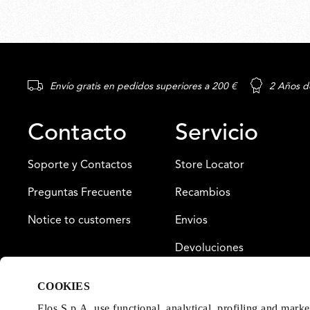
Envío gratis en pedidos superiores a 200 €
2 Años d
Contacto
Servicio
Soporte y Contactos
Store Locator
Preguntas Frecuente
Recambios
Notice to customers
Envios
Devoluciones
Pagos
COOKIES
Garantia
Flos S.p.A. use functional, analytical, profiling and mark