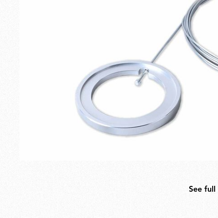
Exterior
Recambios
See full