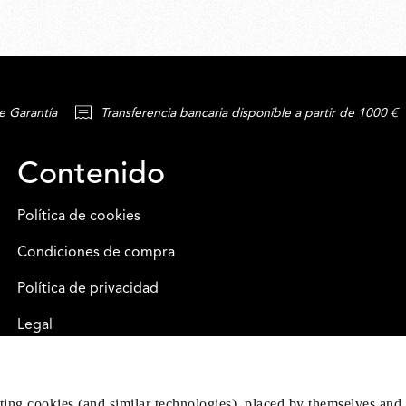
e Garantía
Transferencia bancaria disponible a partir de 1000 €
Contenido
Política de cookies
Condiciones de compra
Política de privacidad
Legal
eting cookies (and similar technologies), placed by themselves and 