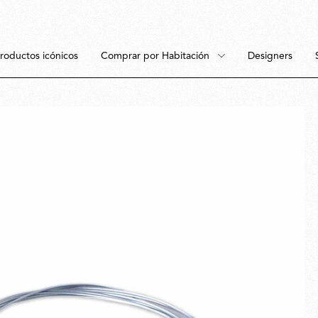
roductos icónicos
Comprar por Habitación
Designers
uctos
abitación
Suelo
DORMITORIO
Suspensión
COMEDOR
Techo
DESPACHO
Lámparas portátil
Espacios exterior