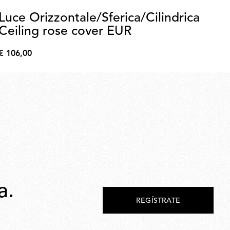
Luce Orizzontale/Sferica/Cilindrica
Sm
Ceiling rose cover EUR
fe
€ 106,00
€ 
€
€
106,00
89,
a.
REGÍSTRATE