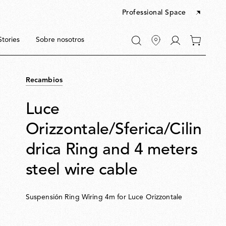
Professional Space
Ir
Stories
Sobre nosotros
0
a
artículos
Mi
en
cuenta
tu
Recambios
carrito
Luce
Orizzontale/Sferica/Cilin
drica Ring and 4 meters
steel wire cable
Suspensión Ring Wiring 4m for Luce Orizzontale
es
es