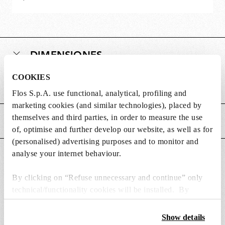
DIMENSIONES
COOKIES
Peso (kg)
0.25
Flos S.p.A. use functional, analytical, profiling and
marketing cookies (and similar technologies), placed by
themselves and third parties, in order to measure the use
CARACTERÍSTICAS PRINCIPALES
of, optimise and further develop our website, as well as for
(personalised) advertising purposes and to monitor and
analyse your internet behaviour.
ADECUADO PARA
By clicking on “Refuse unnecessary and continue” only
technical/functionality cookies will be installed. By
clicking on “Accept all” you consent to the use of all the
cookies. By clicking on “Change settings” you can accept
Show details