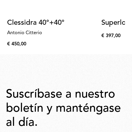
Clessidra 40°+40°
Superloo
Antonio Citterio
€ 397,00
€
€ 450,00
397,00
€
450,00
Suscríbase a nuestro
boletín y manténgase
al día.