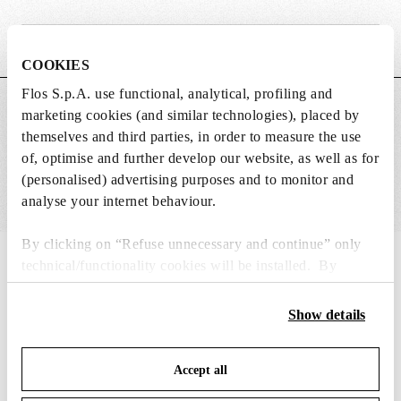
Peso (kg)
0.56
COOKIES
Flos S.p.A. use functional, analytical, profiling and
CARACTERÍSTICAS PRINCIPALES
marketing cookies (and similar technologies), placed by
themselves and third parties, in order to measure the use
of, optimise and further develop our website, as well as for
(personalised) advertising purposes and to monitor and
analyse your internet behaviour.
By clicking on “Refuse unnecessary and continue” only
IN THE SPOTLIGHT
1
de
12
technical/functionality cookies will be installed. By
clicking on “Accept all” you consent to the use of all the
cookies. By clicking on “Change settings” you can accept
Show details
DESCONTI
or refuse cookies on the basis on your preferences and
save your choices. You can modify your options anytime.
Accept all
To know more refer to our
Cookie Policy
.