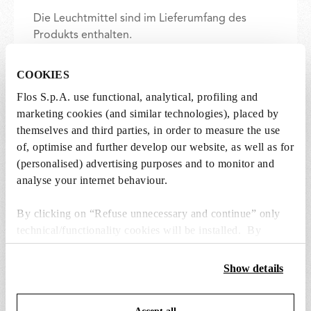
Die Leuchtmittel sind im Lieferumfang des
Produkts enthalten.
COOKIES
1 x Incandescent Reflector Lamp GX16d 300W
2750K PAR56 Dimmable - RF17899
Flos S.p.A. use functional, analytical, profiling and
Free
marketing cookies (and similar technologies), placed by
Included
themselves and third parties, in order to measure the use
of, optimise and further develop our website, as well as for
(personalised) advertising purposes and to monitor and
analyse your internet behaviour.
By clicking on “Refuse unnecessary and continue” only
technical/functionality cookies will be installed. By
ERSATZTEILE & ZUBEHÖR
Alle anzeigen (13)
clicking on “Accept all” you consent to the use of all the
cookies. By clicking on “Change settings” you can accept
Show details
or refuse cookies on the basis on your preferences and
save your choices. You can modify your options anytime.