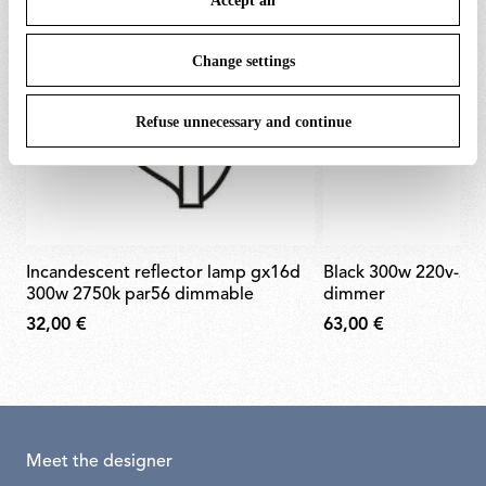
Accept all
To know more refer to our
Cookie Policy
.
Change settings
Refuse unnecessary and continue
incandescent reflector lamp gx16d
black 300w 220v-240v rondò
300w 2750k par56 dimmable
dimmer
32,00 €
63,00 €
Meet the designer