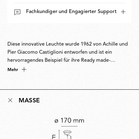
Fachkundiger und Engagierter Support
Diese innovative Leuchte wurde 1962 von Achille und
Pier Giacomo Castiglioni entworfen und ist ein
hervorragendes Beispiel für ihre Ready made-
Designphilosophie. Ursprünglich von einem
Mehr
Autoscheinwerfer inspiriert, funktioniert das Modell
Angelrutenringe geschickt in eine Stromkabelführung
um, und eine Bootsklampe sorgt für ein ordentliches
MASSE
Aufrollen. Diese kreative Kombination aus industriellen
Materialien und Einfallsreichtum inspirierte auch den
Namen, der eine Anspielung auf das Wort Spielzeug
darstellt. Toio ist eine Designikone, hat mehrere
Auszeichnungen erhalten und ist Teil der ständigen