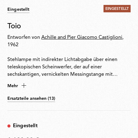
EINGESTELLT
Eingestellt
Toio
Entworfen von
Achille and Pier Giacomo Castiglioni
,
1962
Stehlampe mit indirekter Lichtabgabe über einen
teleskopischen Scheinwerfer, der auf einer
sechskantigen, vernickelten Messingstange mit
Höhenverstellung und einem Sockel aus Winkeleisen
Mehr
und geformtem Stahl montiert ist. Angelrutenringe
verbinden das Stromkabel mit elektronischem Dimmer
Ersatzteile ansehen (13)
mit dem sichtbaren Transformator an der Basis.
Eingestellt