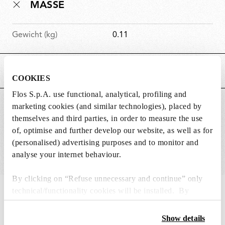
MASSE
Gewicht (kg)
0.11
HAUPTMERKMALE
COOKIES
Flos S.p.A. use functional, analytical, profiling and
GEEIGNET FÜR
marketing cookies (and similar technologies), placed by
themselves and third parties, in order to measure the use
of, optimise and further develop our website, as well as for
(personalised) advertising purposes and to monitor and
analyse your internet behaviour.
By clicking on “Refuse unnecessary and continue” only
technical/functionality cookies will be installed. By
IN THE SPOTLIGHT
1
von
12
clicking on “Accept all” you consent to the use of all the
cookies. By clicking on “Change settings” you can accept
Show details