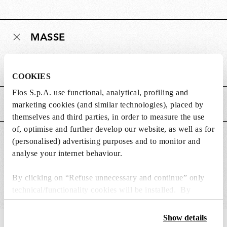
MASSE
Gewicht (kg)
0.16
COOKIES
Flos S.p.A. use functional, analytical, profiling and
HAUPTMERKMALE
marketing cookies (and similar technologies), placed by
themselves and third parties, in order to measure the use
of, optimise and further develop our website, as well as for
GEEIGNET FÜR
(personalised) advertising purposes and to monitor and
analyse your internet behaviour.
By clicking on “Refuse unnecessary and continue” only
technical/functionality cookies will be installed. By
clicking on “Accept all” you consent to the use of all the
cookies. By clicking on “Change settings” you can accept
Show details
or refuse cookies on the basis on your preferences and