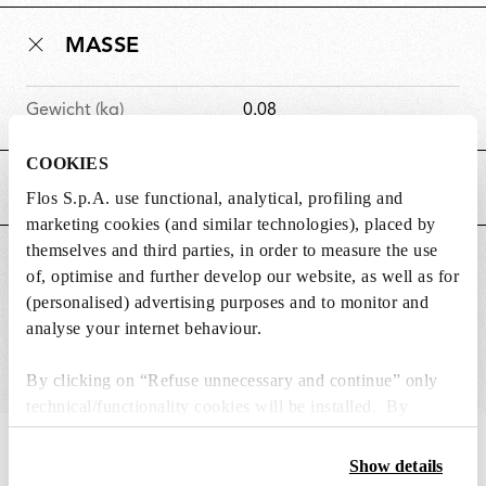
MASSE
Gewicht (kg)
0.08
COOKIES
HAUPTMERKMALE
Flos S.p.A. use functional, analytical, profiling and
marketing cookies (and similar technologies), placed by
themselves and third parties, in order to measure the use
GEEIGNET FÜR
of, optimise and further develop our website, as well as for
(personalised) advertising purposes and to monitor and
analyse your internet behaviour.
By clicking on “Refuse unnecessary and continue” only
technical/functionality cookies will be installed. By
clicking on “Accept all” you consent to the use of all the
IN THE SPOTLIGHT
1
von
12
cookies. By clicking on “Change settings” you can accept
Show details
or refuse cookies on the basis on your preferences and