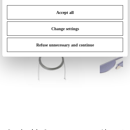
save your choices. You can modify your options anytime.
EINGESTELL
Accept all
To know more refer to our
Cookie Policy
.
Change settings
Refuse unnecessary and continue