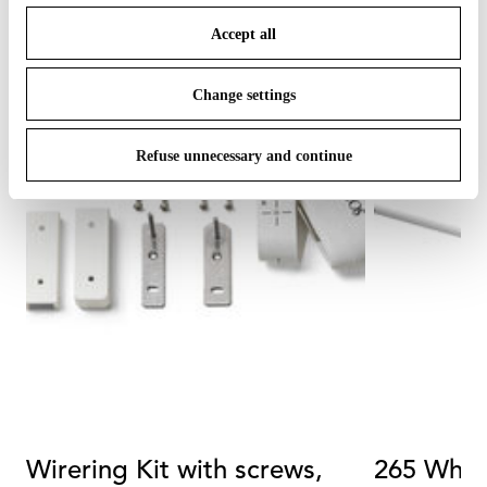
save your choices. You can modify your options anytime.
Accept all
To know more refer to our
Cookie Policy
.
Change settings
Refuse unnecessary and continue
Wirering Kit with screws,
265 White