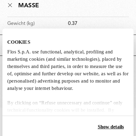
MASSE
Gewicht (kg)
0.37
COOKIES
HAUPTMERKMALE
Flos S.p.A. use functional, analytical, profiling and
marketing cookies (and similar technologies), placed by
themselves and third parties, in order to measure the use
GEEIGNET FÜR
of, optimise and further develop our website, as well as for
(personalised) advertising purposes and to monitor and
analyse your internet behaviour.
By clicking on “Refuse unnecessary and continue” only
technical/functionality cookies will be installed. By
clicking on “Accept all” you consent to the use of all the
IN THE SPOTLIGHT
1
von
12
cookies. By clicking on “Change settings” you can accept
Show details
or refuse cookies on the basis on your preferences and