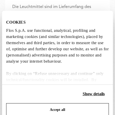
Die Leuchtmittel sind im Lieferumfang des
Produkts enthalten.
COOKIES
1 x Incandescent Reflector Lamp GX16d 300W
Flos S.p.A. use functional, analytical, profiling and
2750K PAR56 Dimmable - RF17899
marketing cookies (and similar technologies), placed by
Free
themselves and third parties, in order to measure the use
Included
of, optimise and further develop our website, as well as for
(personalised) advertising purposes and to monitor and
analyse your internet behaviour.
By clicking on “Refuse unnecessary and continue” only
technical/functionality cookies will be installed. By
clicking on “Accept all” you consent to the use of all the
ERSATZTEILE & ZUBEHÖR
Alle anzeigen (13)
cookies. By clicking on “Change settings” you can accept
Show details
or refuse cookies on the basis on your preferences and
save your choices. You can modify your options anytime.
Accept all
To know more refer to our
Cookie Policy
.