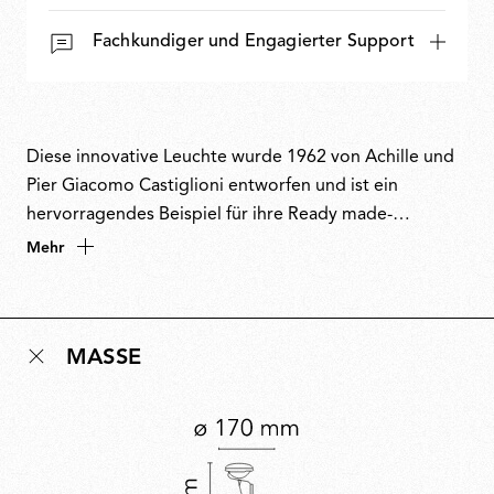
Fachkundiger und Engagierter Support
Diese innovative Leuchte wurde 1962 von Achille und
Pier Giacomo Castiglioni entworfen und ist ein
hervorragendes Beispiel für ihre Ready made-
Designphilosophie. Ursprünglich von einem
Mehr
Autoscheinwerfer inspiriert, funktioniert das Modell
Angelrutenringe geschickt in eine Stromkabelführung
um, und eine Bootsklampe sorgt für ein ordentliches
MASSE
Aufrollen. Diese kreative Kombination aus industriellen
Materialien und Einfallsreichtum inspirierte auch den
Namen, der eine Anspielung auf das Wort Spielzeug
darstellt. Toio ist eine Designikone, hat mehrere
Auszeichnungen erhalten und ist Teil der ständigen