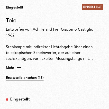
EINGESTELLT
Eingestellt
Toio
Entworfen von
Achille and Pier Giacomo Castiglioni
,
1962
Stehlampe mit indirekter Lichtabgabe über einen
teleskopischen Scheinwerfer, der auf einer
sechskantigen, vernickelten Messingstange mit
Höhenverstellung und einem Sockel aus Winkeleisen
Mehr
und geformtem Stahl montiert ist. Angelrutenringe
verbinden das Stromkabel mit elektronischem Dimmer
Ersatzteile ansehen (13)
mit dem sichtbaren Transformator an der Basis.
Eingestellt