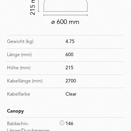
Gewicht (kg)
4.75
Länge (mm)
600
Höhe (mm)
215
Kabellänge (mm)
2700
Kabelfarbe
Clear
Canopy
M
Baldachin-
146
a
Länge/Durchmesser