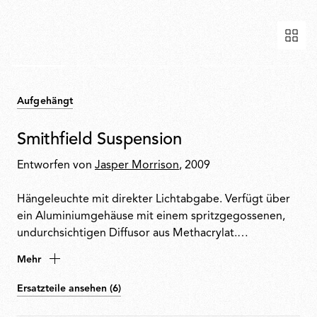
Aufgehängt
Smithfield Suspension
Entworfen von
Jasper Morrison
, 2009
Hängeleuchte mit direkter Lichtabgabe. Verfügt über
ein Aluminiumgehäuse mit einem spritzgegossenen,
undurchsichtigen Diffusor aus Methacrylat.
Deckenbefestigung und Aufhängekabel aus Stahl.
Mehr
Ausgestattet mit einem fünfpoligen Stromkabel aus
PTFE mit doppelter Isolierung. Erhältlich in Halogen-
Ersatzteile ansehen (6)
und LED-Ausführung.