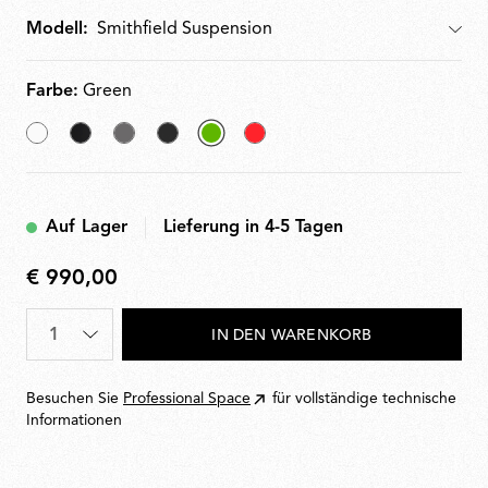
Modell:
Modell
Farbe:
Green
White
Matt
Mud
Glossy
ausgewählt
Red
Black
Black
Green
Auf Lager
Lieferung in 4-5 Tagen
€ 990,00
€
990,00
Menge
*
IN DEN WARENKORB
Besuchen Sie
Professional Space
für vollständige technische
Informationen