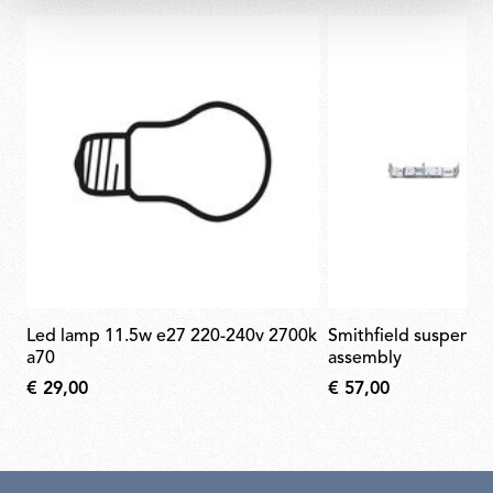
led lamp 11.5w e27 220-240v 2700k
smithfield suspension green rose
a70
assembly
€ 29,00
€ 57,00