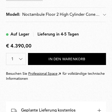
Verfügt über hydrogeformte Stahl-Innenarme und
spritzgegossene Diffusoren aus optischem,
undurchsichtigem Silikon für den Außenring. Im
Modell:
Modell
Lieferumfang enthalten ist ein Fußschalter zur
Regulierung der Lichtintensität von 10 bis 100 %.
Wandmontiertes Netzteil mit austauschbaren Steckern
Auf Lager
Lieferung in 4-5 Tagen
im Lieferumfang enthalten.
€ 4.390,00
€
4.390,00
Menge
*
IN DEN WARENKORB
Besuchen Sie
Professional Space
für vollständige technische
Informationen
Geplante Lieferung kostenlos