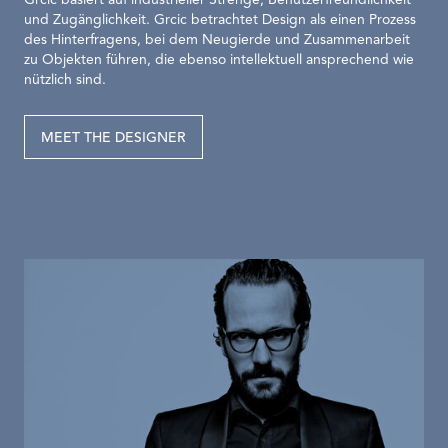
Grcic basiert auf industrieller Strenge, Benutzerfreundlichkeit
und Zugänglichkeit. Grcic betrachtet Design als einen Prozess
des Hinterfragens, bei dem Neugierde und Zusammenarbeit
zu Objekten führen, die ebenso intellektuell ansprechend wie
nützlich sind.
MEET THE DESIGNER