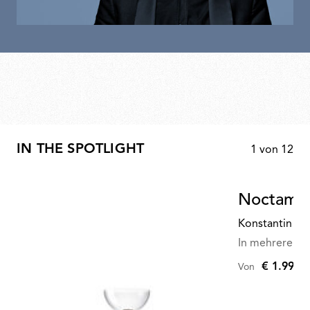
IN THE SPOTLIGHT
1
von
12
Noctambu
Konstantin Gr
In mehreren Va
€ 1.990,
Von