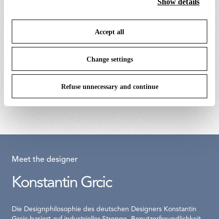
Show details
or refuse cookies on the basis on your preferences and
save your choices. You can modify your options anytime.
Accept all
To know more refer to our
Cookie Policy
.
Change settings
ring led diffuser
noctambule kegel
Refuse unnecessary and continue
€ 32,00
€ 1.209,00
Meet the designer
Konstantin Grcic
Die Designphilosophie des deutschen Designers Konstantin