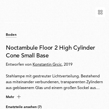
Boden
Noctambule Floor 2 High Cylinder
Cone Small Base
Entworfen von
Konstantin Grcic
, 2019
Stehlampe mit gestreuter Lichtverteilung. Bestehend
aus miteinander verbundenen, transparenten Zylindern
aus geblasenem Glas und einem großen Sockel aus
Aluminiumdruckguss, der für zusätzliche Stabilität
Mehr
sorgt. Die Zylinder sind wahlweise mit einem
konischen oder halbkugelförmigen Diffusor erhältlich.
Ersatzteile ansehen (7)