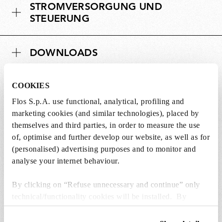
STROMVERSORGUNG UND
STEUERUNG
DOWNLOADS
COOKIES
Flos S.p.A. use functional, analytical, profiling and
marketing cookies (and similar technologies), placed by
ERSATZTEILE & ZUBEHÖR
Alle anzeigen (7)
themselves and third parties, in order to measure the use
of, optimise and further develop our website, as well as for
(personalised) advertising purposes and to monitor and
analyse your internet behaviour.
By clicking on “Refuse unnecessary and continue” only
technical/functionality cookies will be installed. By
clicking on “Accept all” you consent to the use of all the
cookies. By clicking on “Change settings” you can accept