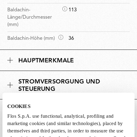
M
Baldachin-
113
a
Länge/Durchmesser
ß
(mm)
e
M
Baldachin-Höhe (mm)
36
a
ß
HAUPTMERKMALE
e
STROMVERSORGUNG UND
STEUERUNG
COOKIES
DOWNLOADS
Flos S.p.A. use functional, analytical, profiling and
marketing cookies (and similar technologies), placed by
themselves and third parties, in order to measure the use