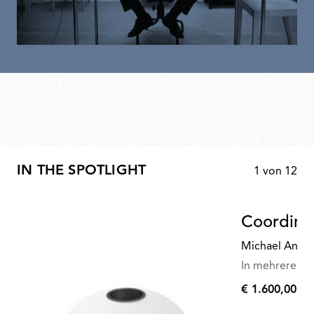
IN THE SPOTLIGHT
1
von
12
Coordina
Michael Anast
In mehreren Va
€ 1.600,00
€
1.600,00