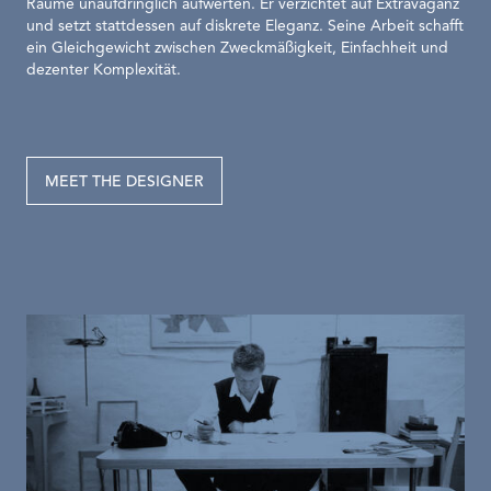
Räume unaufdringlich aufwerten. Er verzichtet auf Extravaganz
und setzt stattdessen auf diskrete Eleganz. Seine Arbeit schafft
ein Gleichgewicht zwischen Zweckmäßigkeit, Einfachheit und
dezenter Komplexität.
MEET THE DESIGNER