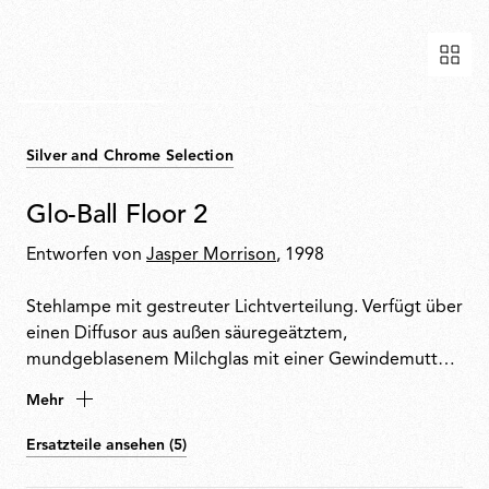
Silver and Chrome Selection
Glo-Ball Floor 2
Entworfen von
Jasper Morrison
, 1998
Stehlampe mit gestreuter Lichtverteilung. Verfügt über
einen Diffusor aus außen säuregeätztem,
mundgeblasenem Milchglas mit einer Gewindemutter
aus Druckguss mit Alodine-Beschichtung. Lackierter
Mehr
Sockel und Stange aus hochfestem Stahl mit
Diffusorhalterung aus Aluminiumdruckguss.
Ersatzteile ansehen (5)
Ausgestattet mit einem elektronischen Dimmer am