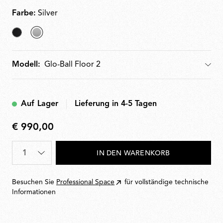
Stromkabel für eine Lichtregulierung von 0 bis 100 %.
Farbe:
Silver
Matt
ausgewählt
Black
Silver
Modell:
Modell
Auf Lager
Lieferung in 4-5 Tagen
€ 990,00
€
990,00
Menge
*
IN DEN WARENKORB
Besuchen Sie
Professional Space
für vollständige technische
Informationen