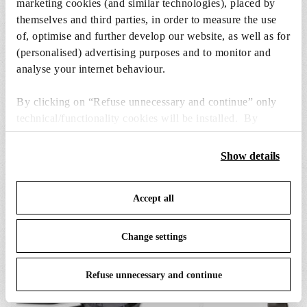
marketing cookies (and similar technologies), placed by
1 x LED Lamp E27 15W 2700K T38 - RF32288
themselves and third parties, in order to measure the use
€ 57,00
€
of, optimise and further develop our website, as well as for
57,00
In den Warenkorb
(personalised) advertising purposes and to monitor and
analyse your internet behaviour.
By clicking on “Refuse unnecessary and continue” only
technical/functionality cookies will be installed. By
clicking on “Accept all” you consent to the use of all the
cookies. By clicking on “Change settings” you can accept
ERSATZTEILE & ZUBEHÖR
Alle anzeigen (5)
Show details
or refuse cookies on the basis on your preferences and
save your choices. You can modify your options anytime.
Accept all
To know more refer to our
Cookie Policy
.
Change settings
Refuse unnecessary and continue