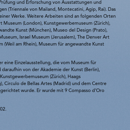
r Prüfung und Erforschung von Ausstattungen und
gen (Triennale von Mailand, Montecatini, Agip, Rai). Das
iner Werke. Weitere Arbeiten sind an folgenden Orten
bert Museum (London), Kunstgewerbemuseum (Zürich),
andte Kunst (München), Museo del Design (Prato),
useum, Israel Museum (Jerusalem), The Denver Art
 (Weil am Rhein), Museum für angewandte Kunst
er eine Einzelausstellung, die vom Museum für
daraufhin von der Akademie der Kunst (Berlin),
), Kunstgewerbemuseum (Zürich), Haags
Circulo de Bellas Artes (Madrid) und dem Centre
sgerichtet wurde. Er wurde mit 9 Compasso d‘Oro
002.