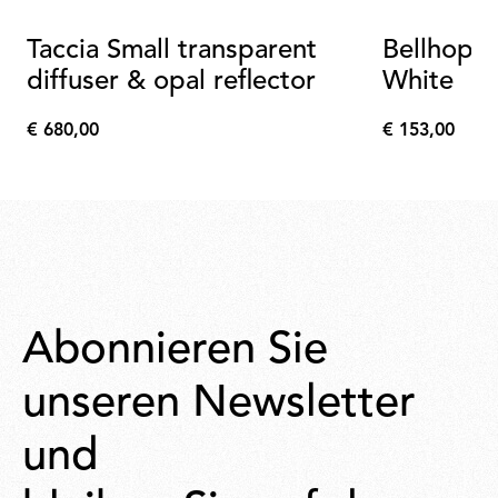
Taccia Small transparent
Bellhop F
diffuser & opal reflector
White
€ 680,00
€ 153,00
€
€
680,00
153,00
Abonnieren Sie
unseren Newsletter
und