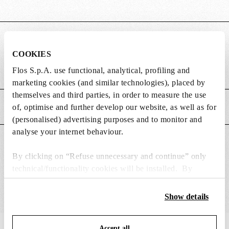
MASSE
COOKIES
Flos S.p.A. use functional, analytical, profiling and
Gewicht (kg)
3.45
marketing cookies (and similar technologies), placed by
themselves and third parties, in order to measure the use
of, optimise and further develop our website, as well as for
HAUPTMERKMALE
(personalised) advertising purposes and to monitor and
analyse your internet behaviour.
GEEIGNET FÜR
By clicking on “Refuse unnecessary and continue” only
technical/functionality cookies will be installed. By
clicking on “Accept all” you consent to the use of all the
cookies. By clicking on “Change settings” you can accept
Show details
or refuse cookies on the basis on your preferences and
save your choices. You can modify your options anytime.
Accept all