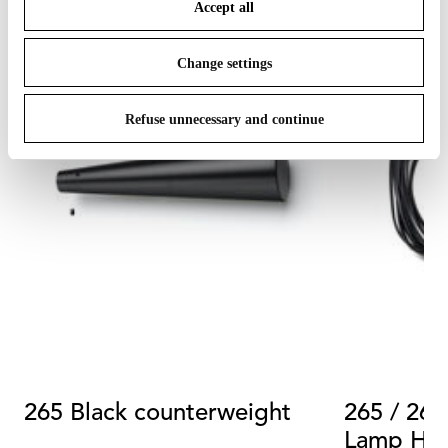
Accept all
To know more refer to our
Cookie Policy
.
Change settings
Refuse unnecessary and continue
265 Black counterweight
265 / 265
Lamp Hold