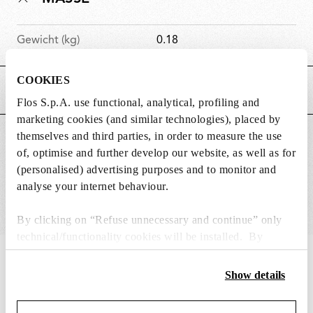
Gewicht (kg)
0.18
COOKIES
HAUPTMERKMALE
Flos S.p.A. use functional, analytical, profiling and
marketing cookies (and similar technologies), placed by
themselves and third parties, in order to measure the use
GEEIGNET FÜR
of, optimise and further develop our website, as well as for
(personalised) advertising purposes and to monitor and
analyse your internet behaviour.
By clicking on “Refuse unnecessary and continue” only
technical/functionality cookies will be installed. By
clicking on “Accept all” you consent to the use of all the
IN THE SPOTLIGHT
1
von
12
cookies. By clicking on “Change settings” you can accept
Show details
or refuse cookies on the basis on your preferences and
save your choices. You can modify your options anytime.